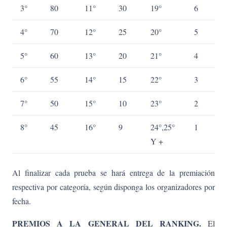
3°
80
11°
30
19°
6
4°
70
12°
25
20°
5
5°
60
13°
20
21°
4
6°
55
14°
15
22°
3
7°
50
15°
10
23°
2
8°
45
16°
9
24°,25°
1
Y +
Al finalizar cada prueba se hará entrega de la premiación
respectiva por categoría, según disponga los organizadores por
fecha.
PREMIOS A LA GENERAL DEL RANKING.
El