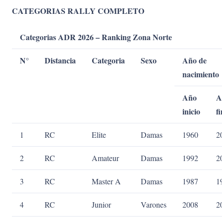
CATEGORIAS RALLY COMPLETO
Categorias ADR 2026 – Ranking Zona Norte
N°
Distancia
Categoria
Sexo
Año de
nacimiento
Año
A
inicio
fi
1
RC
Elite
Damas
1960
2
2
RC
Amateur
Damas
1992
2
3
RC
Master A
Damas
1987
1
4
RC
Junior
Varones
2008
2