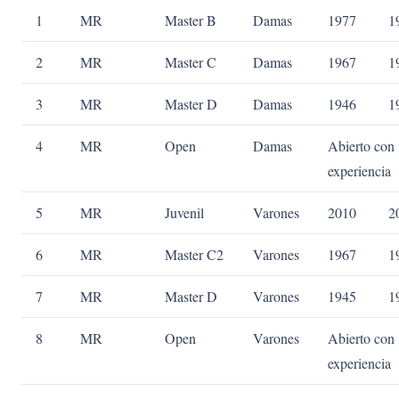
1
MR
Master B
Damas
1977
1
2
MR
Master C
Damas
1967
1
3
MR
Master D
Damas
1946
1
4
MR
Open
Damas
Abierto con
experiencia
5
MR
Juvenil
Varones
2010
2
6
MR
Master C2
Varones
1967
1
7
MR
Master D
Varones
1945
1
8
MR
Open
Varones
Abierto con
experiencia