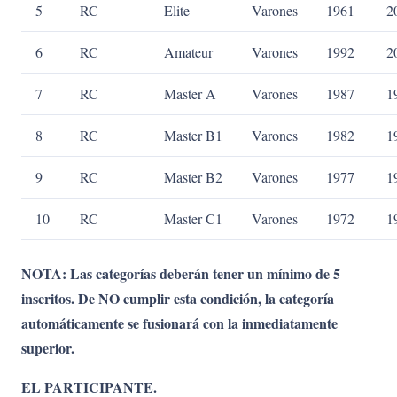
5
RC
Elite
Varones
1961
2
6
RC
Amateur
Varones
1992
2
7
RC
Master A
Varones
1987
1
8
RC
Master B1
Varones
1982
1
9
RC
Master B2
Varones
1977
1
10
RC
Master C1
Varones
1972
1
NOTA: Las categorías deberán tener un mínimo de 5
inscritos. De NO cumplir esta condición, la categoría
automáticamente se fusionará con la inmediatamente
superior.
EL PARTICIPANTE.