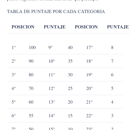
TABLA DE PUNTAJE POR CADA CATEGORIA
POSICION
PUNTAJE
POSICION
PUNTAJE
1°
100
9°
40
17°
8
2°
90
10°
35
18°
7
3°
80
11°
30
19°
6
4°
70
12°
25
20°
5
5°
60
13°
20
21°
4
6°
55
14°
15
22°
3
7°
50
15°
10
23°
2