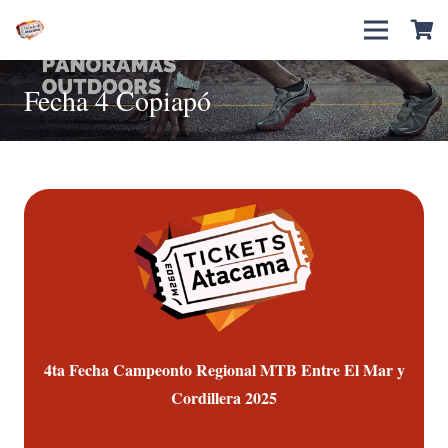
Fecha 4 Copiapó
4ta Fecha Campeonto Regional MTB Entre El Mar y
Cor
dillera 2025